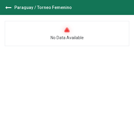
Paraguay
/
Torneo Femenino
No Data Available